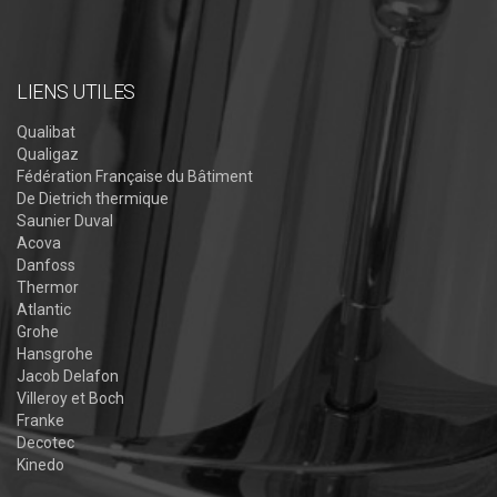
LIENS UTILES
Qualibat
Qualigaz
Fédération Française du Bâtiment
De Dietrich thermique
Saunier Duval
Acova
Danfoss
Thermor
Atlantic
Grohe
Hansgrohe
Jacob Delafon
Villeroy et Boch
Franke
Decotec
Kinedo