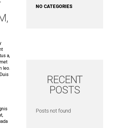
T
NO CATEGORIES
M,
y
nt
tus a,
amet
 leo.
 Duis
RECENT
POSTS
gnis
Posts not found
t,
uada