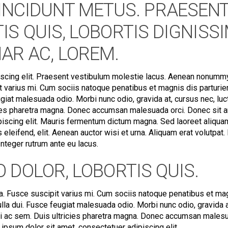
INCIDUNT METUS. PRAESEN
S QUIS, LOBORTIS DIGNISSI
AR AC, LOREM.
iscing elit. Praesent vestibulum molestie lacus. Aenean nonumm
t varius mi. Cum sociis natoque penatibus et magnis dis parturie
giat malesuada odio. Morbi nunc odio, gravida at, cursus nec, luc
icies pharetra magna. Donec accumsan malesuada orci. Donec sit 
piscing elit. Mauris fermentum dictum magna. Sed laoreet aliquam
 eleifend, elit. Aenean auctor wisi et urna. Aliquam erat volutpat.
 Integer rutrum ante eu lacus.
 DOLOR, LOBORTIS QUIS.
. Fusce suscipit varius mi. Cum sociis natoque penatibus et ma
lla dui. Fusce feugiat malesuada odio. Morbi nunc odio, gravida a
rci ac sem. Duis ultricies pharetra magna. Donec accumsan males
ipsum dolor sit amet, consectetuer adipiscing elit.