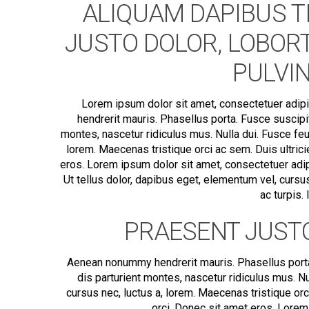
ALIQUAM DAPIBUS T
JUSTO DOLOR, LOBORTI
PULVIN
Lorem ipsum dolor sit amet, consectetuer adip
hendrerit mauris. Phasellus porta. Fusce suscipi
montes, nascetur ridiculus mus. Nulla dui. Fusce feu
lorem. Maecenas tristique orci ac sem. Duis ultr
eros. Lorem ipsum dolor sit amet, consectetuer adi
Ut tellus dolor, dapibus eget, elementum vel, cursus
ac turpis.
PRAESENT JUSTO
Aenean nonummy hendrerit mauris. Phasellus porta
dis parturient montes, nascetur ridiculus mus. Nu
cursus nec, luctus a, lorem. Maecenas tristique o
orci. Donec sit amet eros. Lorem 