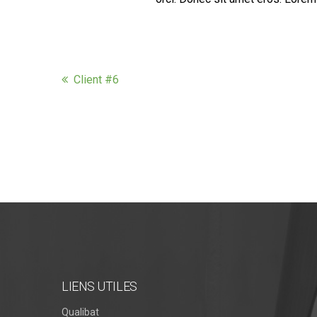
Client #6
LIENS UTILES
Qualibat