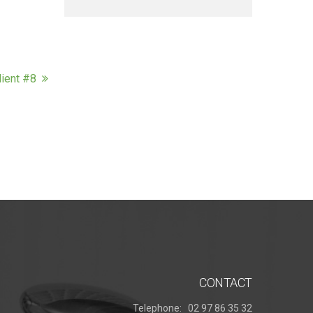
lient #8
CONTACT
Telephone:
02 97 86 35 32