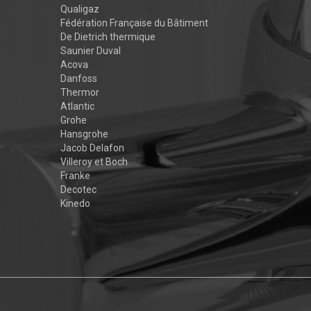
Qualigaz
Fédération Française du Bâtiment
De Dietrich thermique
Saunier Duval
Acova
Danfoss
Thermor
Atlantic
Grohe
Hansgrohe
Jacob Delafon
Villeroy et Boch
Franke
Decotec
Kinedo