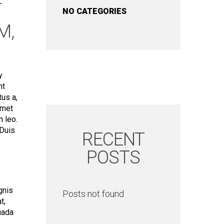
T
NO CATEGORIES
M,
y
nt
tus a,
amet
 leo.
 Duis
RECENT
POSTS
gnis
Posts not found
t,
uada