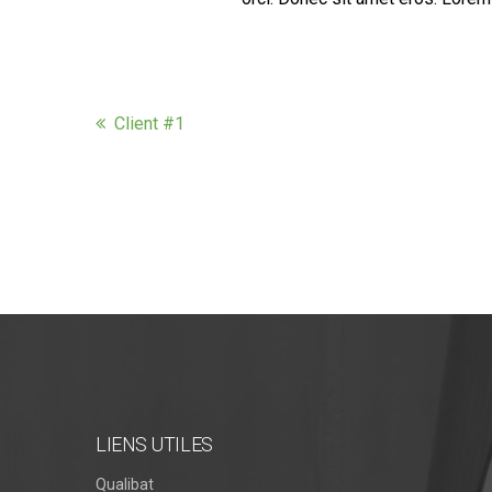
Client #1
LIENS UTILES
Qualibat