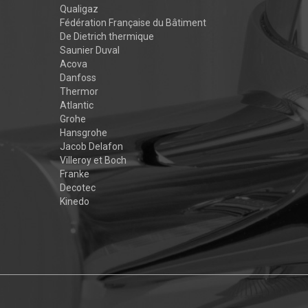
Qualigaz
Fédération Française du Bâtiment
De Dietrich thermique
Saunier Duval
Acova
Danfoss
Thermor
Atlantic
Grohe
Hansgrohe
Jacob Delafon
Villeroy et Boch
Franke
Decotec
Kinedo