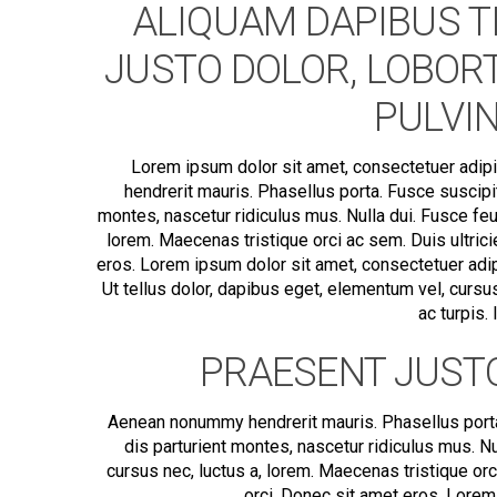
ALIQUAM DAPIBUS T
JUSTO DOLOR, LOBORTI
PULVIN
Lorem ipsum dolor sit amet, consectetuer adip
hendrerit mauris. Phasellus porta. Fusce suscipi
montes, nascetur ridiculus mus. Nulla dui. Fusce feu
lorem. Maecenas tristique orci ac sem. Duis ultr
eros. Lorem ipsum dolor sit amet, consectetuer adi
Ut tellus dolor, dapibus eget, elementum vel, cursus
ac turpis.
PRAESENT JUSTO
Aenean nonummy hendrerit mauris. Phasellus porta
dis parturient montes, nascetur ridiculus mus. Nu
cursus nec, luctus a, lorem. Maecenas tristique o
orci. Donec sit amet eros. Lorem 