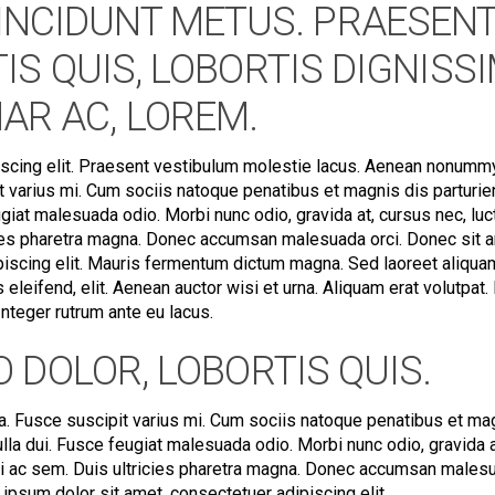
INCIDUNT METUS. PRAESEN
S QUIS, LOBORTIS DIGNISSI
AR AC, LOREM.
iscing elit. Praesent vestibulum molestie lacus. Aenean nonumm
t varius mi. Cum sociis natoque penatibus et magnis dis parturie
giat malesuada odio. Morbi nunc odio, gravida at, cursus nec, luc
icies pharetra magna. Donec accumsan malesuada orci. Donec sit 
piscing elit. Mauris fermentum dictum magna. Sed laoreet aliquam
 eleifend, elit. Aenean auctor wisi et urna. Aliquam erat volutpat.
 Integer rutrum ante eu lacus.
 DOLOR, LOBORTIS QUIS.
. Fusce suscipit varius mi. Cum sociis natoque penatibus et ma
lla dui. Fusce feugiat malesuada odio. Morbi nunc odio, gravida a
rci ac sem. Duis ultricies pharetra magna. Donec accumsan males
ipsum dolor sit amet, consectetuer adipiscing elit.